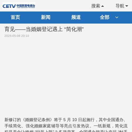
搜索
导航
首页
新闻
频道
全部
育见——当婚姻登记遇上 “简化潮”
2025-05-08 20:10
新修订的《婚姻登记条例》将于 5 月 10 日起施行，其中全国通办、
手续简化、强化婚姻家庭辅导等亮点引发热议。一纸新规，简化流
程是否会让婚姻 “轻装上阵”？多项变革，全国通办能否让幸福 “触手