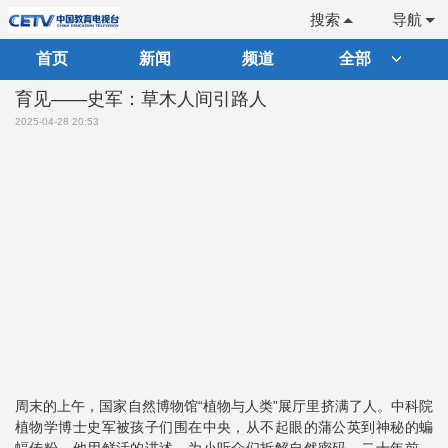
搜索
导航
首页
新闻
频道
全部
育见——史军：草木人间引路人
2025-04-28 20:53
周末的上午，国家自然博物馆“植物与人类”展厅里挤满了人。中科院
植物学博士史军被孩子们围在中央，从不起眼的蒲公英到神秘的蝙
蝠传粉，他用鲜活的讲述，为小听众们拆解自然密码。二十年前，