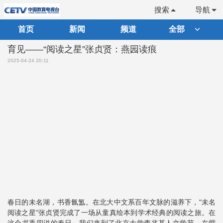
搜索
导航
首页
新闻
频道
全部
育见——“阅读之星”张贞贤：燕园读痕
2025-04-24 20:11
春日的未名湖，书香氤氲。在北大中文系百年文脉的滋养下，"未名
阅读之星"张贞贤完成了一场从童真绘本到学术经典的阅读之旅。在
这个书香四溢的春日，我们来到了北京大学李兆基人文学苑，在紫