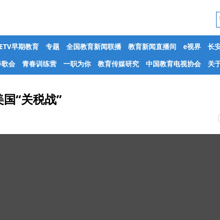
CETV早期教育
专题
全国教育新闻联播
教育新闻直播间
e视界
长
春歌会
青春训练营
一职为你
教育传媒研究
中国教育电视协会
关于
国“关税战”