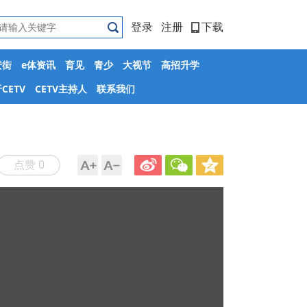
登录
注册
下载
安街
e体资讯
育见
青少
大视节
高招升学
CETV
CETV主持人
联系我们
点赞 0