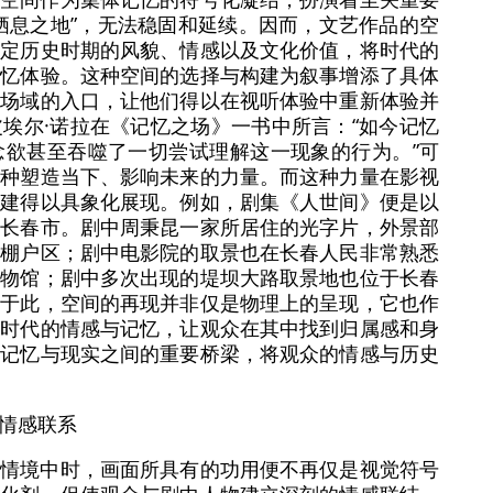
栖息之地”，无法稳固和延续。因而，文艺作品的空
特定历史时期的风貌、情感以及文化价值，将时代的
记忆体验。这种空间的选择与构建为叙事增添了具体
史场域的入口，让他们得以在视听体验中重新体验并
埃尔·诺拉在《记忆之场》一书中所言：“如今记忆
念欲甚至吞噬了一切尝试理解这一现象的行为。”可
一种塑造当下、影响未来的力量。而这种力量在影视
构建得以具象化展现。例如，剧集《人世间》便是以
省长春市。剧中周秉昆一家所居住的光字片，外景部
的棚户区；剧中电影院的取景也在长春人民非常熟悉
博物馆；剧中多次出现的堤坝大路取景地也位于长春
。于此，空间的再现并非仅是物理上的呈现，它也作
了时代的情感与记忆，让观众在其中找到归属感和身
为记忆与现实之间的重要桥梁，将观众的情感与历史
情感联系
事情境中时，画面所具有的功用便不再仅是视觉符号