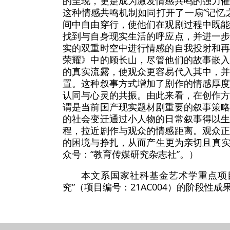
的呈现，更是成为激发情感共鸣的强力
这种情感共鸣机制如同打开了一扇“记忆
间中自由穿行，使他们在观剧过程中既
找到与自身现实生活的呼应点，并进一
实的双重时空中进行情感的自我投射和
荣耀》中的顾长山，尽管他们的故事嵌
的真实流露，使观众更容易代入其中，
置。这种叙事方式增加了剧作的情感厚
认同与心灵的共振。由此来看，在创作
谓是当前国产现实题材剧重要的叙事策
的社会变迁通过小人物的日常叙事得以
程，拉近剧作与观众的情感距离。观众
的困境与挣扎，从而产生更为亲切且真实的情
众号：“教育传媒研究杂志社”。）
本文系国家社科基金艺术学重点项
究”（项目编号：21AC004）的阶段性成