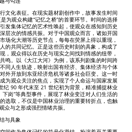
越与勾连
进行文化表征。在现实题材剧创作中，故事发生时间
是为观众构建“记忆之桥”的首要环节。时间的选择
能引发集体记忆的艺术性唤起，使观众在感知到历史
生深层次的情感共振。对于中国观众而言，诸如开国
、市场化大潮等历史节点，每每在荧屏上得以重现，
代人的共同记忆。正是这些历史时刻的具象，构成了
再现，观众得以在历史与现实之间找到情感的纽带，
重共鸣。以《大江大河》为例，该系列剧集的时间跨
人公的不同人生轨迹，映射出国有经济、集体经济与个体
、对外开放到东亚经济危机等诸多社会巨变。这一时
伏成为观众关注的焦点，实现了个人命运与国家发展
纪 90 年代末至 21 世纪初为背景，精准捕捉林业
、下岗”等典型事件，展现了林业变迁对人们生活的
段的选取，不仅是中国林业治理的重要转折点，也触
观众与之形成强烈情绪共振。
结与具象
，空间作为集体记忆的符号化凝结，扮演着至关重要