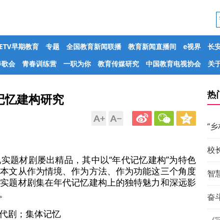
CETV早期教育
专题
全国教育新闻联播
教育新闻直播间
e视界
长
春歌会
青春训练营
一职为你
教育传媒研究
中国教育电视协会
关于
热
记忆建构研究
“
校
实题材剧屡出精品，其中以“年代记忆建构”为特色
。本文从作为情境、作为方法、作为功能这三个角度
智
现实题材剧集在年代记忆建构上的独特魅力和深远影
。
奋斗
代剧；集体记忆