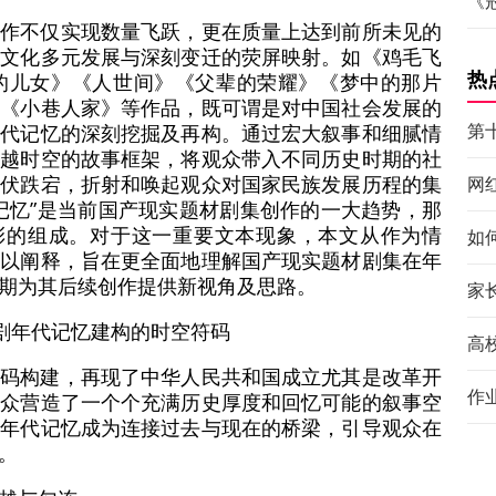
《
创作不仅实现数量飞跃，更在质量上达到前所未见的
会文化多元发展与深刻变迁的荧屏映射。如《鸡毛飞
热
的儿女》《人世间》《父辈的荣耀》《梦中的那片
》《小巷人家》等作品，既可谓是对中国社会发展的
第
年代记忆的深刻挖掘及再构。通过宏大叙事和细腻情
跨越时空的故事框架，将观众带入不同历史时期的社
起伏跌宕，折射和唤起观众对国家民族发展历程的集
网
记忆”是当前国产现实题材剧集创作的一大趋势，那
精彩的组成。对于这一重要文本现象，本文从作为情
如
加以阐释，旨在更全面地理解国产现实题材剧集在年
期为其后续创作提供新视角及思路。
家
材剧年代记忆建构的时空符码
高
符码构建，再现了中华人民共和国成立尤其是改革开
作
观众营造了一个个充满历史厚度和回忆可能的叙事空
使年代记忆成为连接过去与现在的桥梁，引导观众在
。