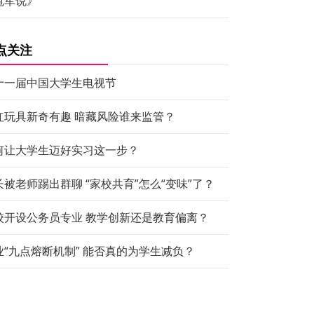
冠军说》
点关注
十一届中国大学生电视节
红玩具新奇有趣 暗藏风险谁来监管？
何让大学生迈好实习这一步？
长被老师踢出群聊 “家校共育”怎么“变味”了？
校开设公务员专业 教学创新还是教育偏离？
业“九点熔断机制” 能否真的为学生减负？