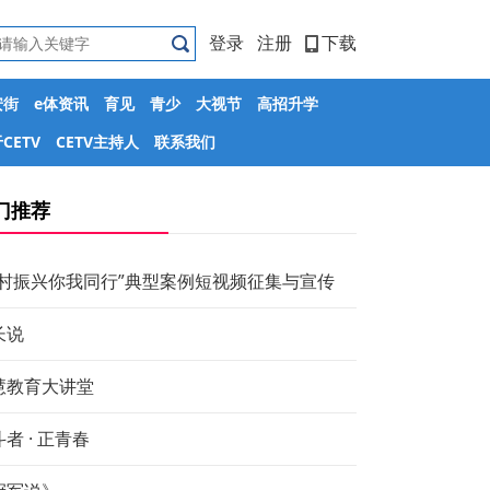
登录
注册
下载
安街
e体资讯
育见
青少
大视节
高招升学
CETV
CETV主持人
联系我们
门推荐
乡村振兴你我同行”典型案例短视频征集与宣传
长说
慧教育大讲堂
者 · 正青春