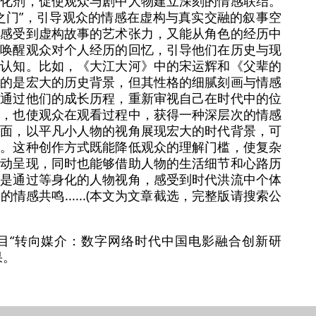
催化剂，促使观众与剧中人物建立深刻的情感联结。
之门”，引导观众的情感在虚构与真实交融的叙事空
能感受到虚构故事的艺术张力，又能从角色的经历中
步唤醒观众对个人经历的回忆，引导他们在历史与现
再认知。比如，《大江大河》中的宋运辉和《父辈的
入的是宏大的历史背景，但其性格的细腻刻画与情感
并通过他们的成长历程，重新审视自己在时代中的位
度，也使观众在观看过程中，获得一种深层次的情感
方面，以平凡小人物的视角展现宏大的时代背景，可
略。这种创作方式既能降低观众的理解门槛，使复杂
生动呈现，同时也能够借助人物的生活细节和心路历
正是通过等身化的人物视角，感受到时代洪流中个体
感共鸣......(本文为文章截选，完整版请搜索公
目“转向媒介：数字网络时代中国电影融合创新研
果。