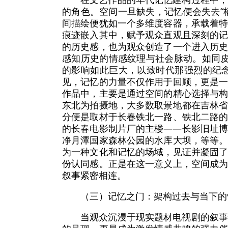
的角色。空间一旦缺失，记忆便会失去“
间描绘便犹如一个多维度容器，承载着
痕迹嵌入其中，赋予观众直观且深刻的
的历史感，也为观众创造了一个进入历
感知历史的情感纹理与社会脉动。如同皮
的影响如此巨大，以致时代那强烈的纪
见，记忆的力量不仅作用于回顾，更是
作品中，主要是通过空间的精心选择与
东北为拍摄地，大多数取景地都在吉林
分便是取材于长春铁北一路、铁北二路
的长春电影制片厂的主楼——长影旧址
净月潭国家森林公园的水库大坝，等等
为一种文化和记忆的场域，见证并凝固
份认同感。正是在这一意义上，空间成
叙事紧密相连。
（三）记忆之门：架构过去与当下的
当观众沉浸于现实题材电视剧的叙