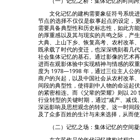
（一）记忆之桥：集体记忆的时间跨
文化记忆的建构需要象征符号系统
节点的选择不仅仅是叙事起点的设定，更
需要具备典型性和历史标志性，如此方
的厚重感以及其与现实的共鸣之际，产
大典、上山下乡、恢复高考、农村改革
既承载了时代的变迁，也深深镌刻着几
社会集体记忆的基石。通过影像的艺术
进而在观影体验中实现精神与情感的双
度为 1978—1998 年，通过三位主
商户的兴起，以及中国社会从农村改革
间段的典型性，使得剧中人物的命运起
的紧密相连。而《父辈的荣耀》则以 20 世
行业转型的关键时期，通过“减产、减伐
深远影响及思想观念的转变。这一时间
及了众多百姓的生计与未来选择，从而使
（二）记忆之场：集体记忆的空间凝
在文艺作品的年代记忆建构过程中