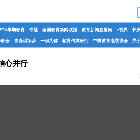
CETV早期教育
专题
全国教育新闻联播
教育新闻直播间
e视界
长
春歌会
青春训练营
一职为你
教育传媒研究
中国教育电视协会
关于
信心并行