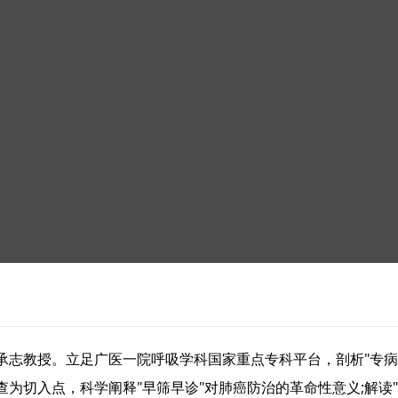
志教授。立足广医一院呼吸学科国家重点专科平台，剖析"专病深
为切入点，科学阐释"早筛早诊"对肺癌防治的革命性意义;解读"