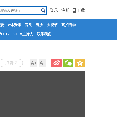
登录
注册
下载
安街
e体资讯
育见
青少
大视节
高招升学
CETV
CETV主持人
联系我们
点赞 2