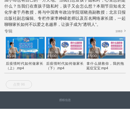
什么？当我们在查孩子隐私时，孩子又会怎么想？本期节目知名文
化学者于丹教授，将与中国青年政治学院琚晓燕副教授；北京日报
出版社副总编辑、专栏作家李峥嵘老师以及百名网络家长团，一起
聊聊家长如何不以爱之名越界，让孩子成为“透明人”。
专辑
1063
45:00
45:00
45:00
4
后疫情时代如何做家长
后疫情时代如何做家长
拿什么拯救你，我的拖
（上）.mp4
（下）.mp4
延症宝宝.mp4
（
点赞 96
授权信息