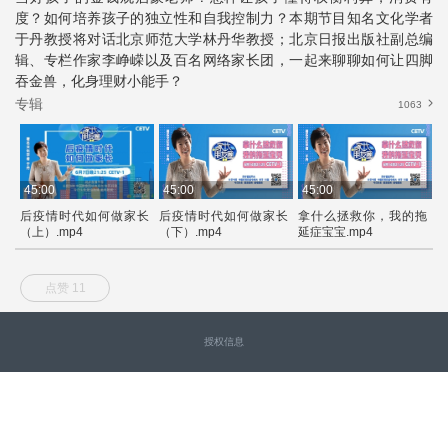
度？如何培养孩子的独立性和自我控制力？本期节目知名文化学者
于丹教授将对话北京师范大学林丹华教授；北京日报出版社副总编
辑、专栏作家李峥嵘以及百名网络家长团，一起来聊聊如何让四脚
吞金兽，化身理财小能手？
专辑
1063
45:00
45:00
45:00
4
后疫情时代如何做家长
后疫情时代如何做家长
拿什么拯救你，我的拖
（上）.mp4
（下）.mp4
延症宝宝.mp4
（
点赞 11
授权信息