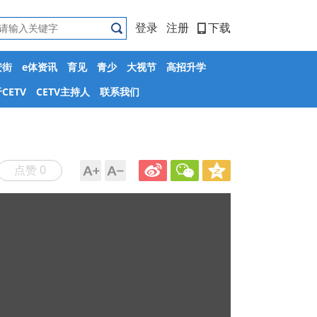
登录
注册
下载
安街
e体资讯
育见
青少
大视节
高招升学
CETV
CETV主持人
联系我们
点赞 0