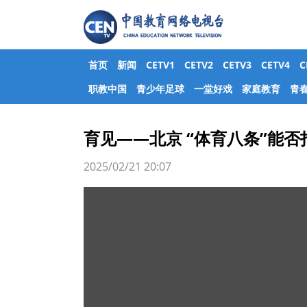
首页
新闻
CETV1
CETV2
CETV3
CETV4
职教中国
青少年足球
一堂好戏
家庭教育
青
育见——北京 “体育八条”能
2025/02/21 20:07