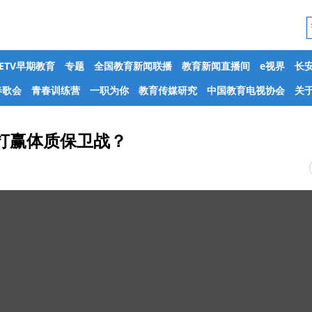
CETV早期教育
专题
全国教育新闻联播
教育新闻直播间
e视界
长
春歌会
青春训练营
一职为你
教育传媒研究
中国教育电视协会
关于
否打赢体质保卫战？