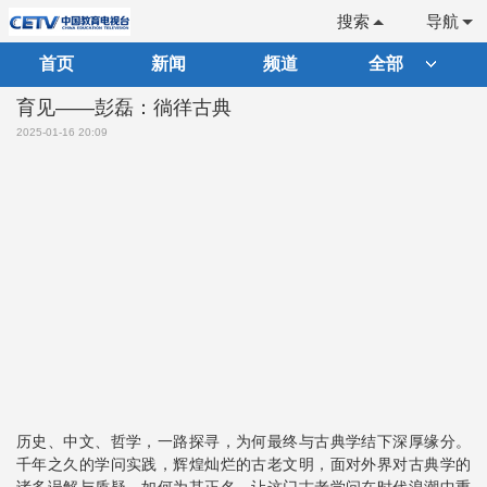
搜索
导航
首页
新闻
频道
全部
育见——彭磊：徜徉古典
2025-01-16 20:09
历史、中文、哲学，一路探寻，为何最终与古典学结下深厚缘分。
千年之久的学问实践，辉煌灿烂的古老文明，面对外界对古典学的
诸多误解与质疑，如何为其正名，让这门古老学问在时代浪潮中重