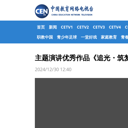
首页
新闻
CETV1
CETV2
CETV3
CETV4
职教中国
青少年足球
一堂好戏
家庭教育
青
主题演讲优秀作品《追光・筑
2024/12/30 12:40