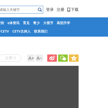
登录
注册
下载
安街
e体资讯
育见
青少
大视节
高招升学
CETV
CETV主持人
联系我们
点赞 0