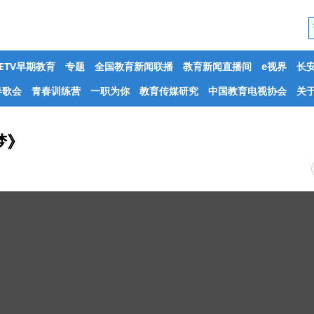
CETV早期教育
专题
全国教育新闻联播
教育新闻直播间
e视界
长
春歌会
青春训练营
一职为你
教育传媒研究
中国教育电视协会
关于
梦》