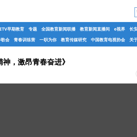
CETV早期教育
专题
全国教育新闻联播
教育新闻直播间
e视界
长
春歌会
青春训练营
一职为你
教育传媒研究
中国教育电视协会
关于
精神，激昂青春奋进》