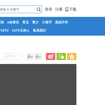
登录
注册
下载
安街
e体资讯
育见
青少
大视节
高招升学
CETV
CETV主持人
联系我们
点赞 0