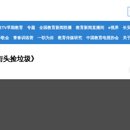
CETV早期教育
专题
全国教育新闻联播
教育新闻直播间
e视界
长
春歌会
青春训练营
一职为你
教育传媒研究
中国教育电视协会
关于
街头捡垃圾》