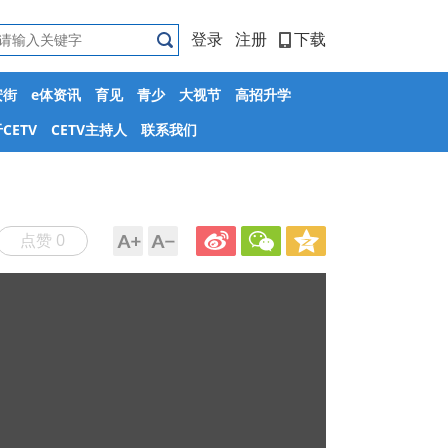
登录
注册
下载
安街
e体资讯
育见
青少
大视节
高招升学
CETV
CETV主持人
联系我们
点赞 0