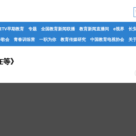
CETV早期教育
专题
全国教育新闻联播
教育新闻直播间
e视界
长
春歌会
青春训练营
一职为你
教育传媒研究
中国教育电视协会
关于
在等》