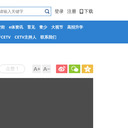
登录
注册
下载
安街
e体资讯
育见
青少
大视节
高招升学
CETV
CETV主持人
联系我们
点赞 1