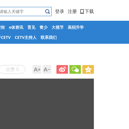
登录
注册
下载
安街
e体资讯
育见
青少
大视节
高招升学
CETV
CETV主持人
联系我们
点赞 0