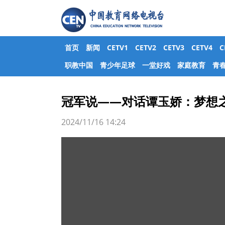
首页
新闻
CETV1
CETV2
CETV3
CETV4
职教中国
青少年足球
一堂好戏
家庭教育
青
冠军说——对话谭玉娇：梦想之
2024/11/16 14:24