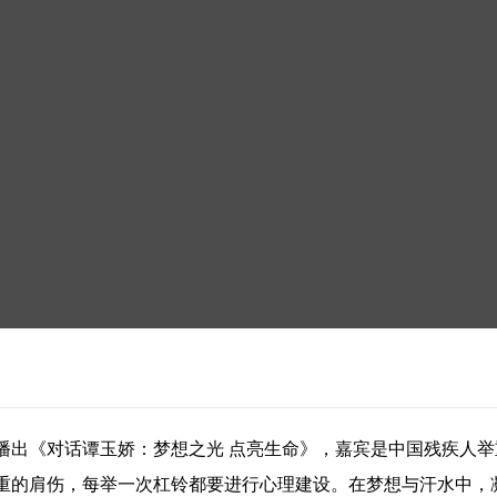
# 播出《对话谭玉娇：梦想之光 点亮生命》，嘉宾是中国残疾人
重的肩伤，每举一次杠铃都要进行心理建设。在梦想与汗水中，