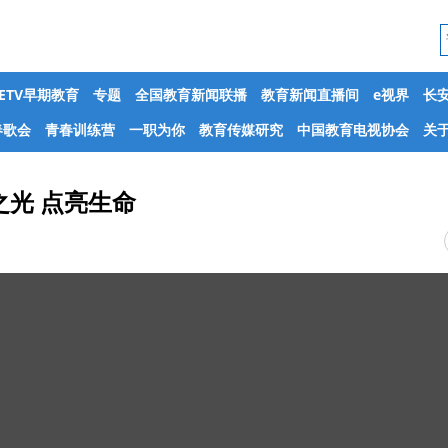
CETV早期教育
专题
全国教育新闻联播
教育新闻直播间
e视界
长
春歌会
青春训练营
一职为你
教育传媒研究
中国教育电视协会
关于
光 点亮生命