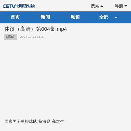
搜索
导航
首页
新闻
频道
全部
体谈（高清）第004集.mp4
©原创
2024-10-23 15:37
国家男子曲棍球队 翁海勤 高杰生