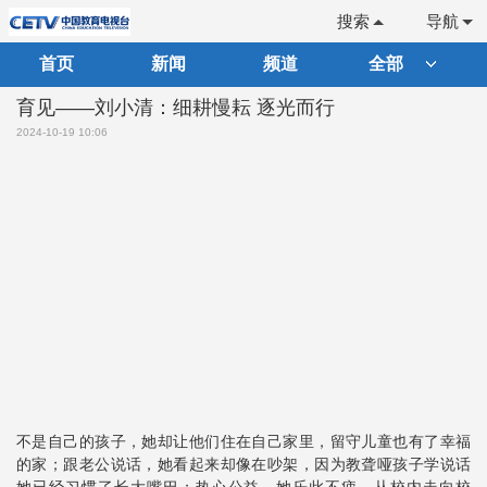
搜索
导航
首页
新闻
频道
全部
育见——刘小清：细耕慢耘 逐光而行
2024-10-19 10:06
不是自己的孩子，她却让他们住在自己家里，留守儿童也有了幸福
的家；跟老公说话，她看起来却像在吵架，因为教聋哑孩子学说话
她已经习惯了长大嘴巴；热心公益，她乐此不疲，从校内走向校