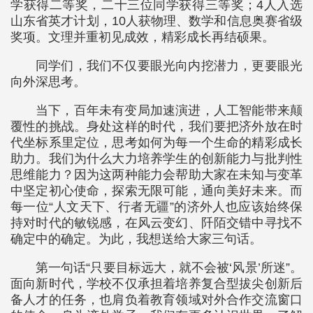
学获得二等奖，二十三位同学获得三等奖；4人入选
山东省英才计划，10人获物理、数学和信息奥赛省级
奖项。文理并重初见成效，精彩成长再结硕果。
同学们，我们不仅要眼光向内挖潜力，更要眼光
向外深思考。
当下，百年未有变局加速演进，人工智能带来颠
覆性的挑战。身处这样的时代，我们要把济外放在时
代坐标系里定位，思考如何为每一个生命的精彩成长
助力。我们为什么大力培养学生的创新能力与批判性
思维能力？因为这两种能力会帮助大家在未知与变革
中坚定初心使命，探索无限可能，通向美好未来。而
每一位“人文天下、行者无疆”的济外人也应该始终保
持对时代的敏锐感，在风云变幻、阡陌交错中寻找不
确定中的确定。为此，我想送给大家三句话。
第一句话“只要目标远大，就不会被‘风景’所迷”。
面向新时代，学校不仅承担着培养复合型拔尖创新后
备人才的任务，也肩负着教育领域对外合作交流窗口