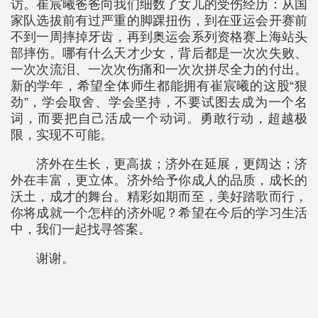
访。崔宸曦爸爸向我们细数了女儿的受伤经历：从国
家队选拔前有过严重的脚踝扭伤，到在亚运会开赛前
不到一周摔掉牙齿，再到奥运会系列资格赛上海站头
部摔伤。哪有什么天才少女，背后都是一次次失败、
一次次流泪、一次次伤痛和一次次拼尽全力的付出。
新的学年，希望全体师生都能拥有崔宸曦的这股“狠
劲”，学会取舍、学会坚持，不要试图去成为一个名
词，而要把自己活成一个动词。勇敢行动，超越极
限，实现不可能。
济外在生长，更高拔；济外在延展，更阔达；济
外在丰富，更立体。济外给予你成人的品质，成长的
沃土，成才的舞台。精彩如期而至，美好踏歌而行，
你将成就一个怎样的济外呢？希望在今后的学习生活
中，我们一起找寻答案。
谢谢。