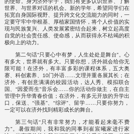
的使命。身为济外学子，我们有更多认识世界、了解
世界、与世界对话的机会。新的学年，希望同学们在
拓宽自身国际视野、提升跨文化交流能力的同时，一
定要守牢中华根基、厚植家国情怀，将个人价值的实
现与民族复兴、人类发展紧密结合起来，树立起高度
自觉的社会责任感、使命感，从而获得永不枯竭的积
极向上的动力。
第二句话“只要心中有梦，人生处处是舞台”。心
有多大，世界就有多大。只要你想，济外就会给你无
限可能！在济外，有丰富多彩的课程体系，五大奥
赛、科创素养、10门外语……文理并重各展其长；在
济外，有创意满满的校园活动，达人秀、模拟联合
国、“因爱而生”音乐会……你的活动你做主，在自主
管理中升华青春价值；在济外，有多元开放的升学出
口，保送、“强基”、“综评”、留学……只要你努力，
一定可以在济外找到精彩成长的舞台。
第三句话“只有非常努力，才能看起来毫不费
力”。暑假期间，我和我的同事到崔宸曦家进行家