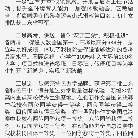
一是“五育并举”硕果累累。开展首届班主任节活
动，提升全环境育人能力；加强体教融合、艺教融
合，崔宸曦勇夺巴黎奥运会街式滑板第四名，初中女
排队获山东省冠军。
二是高考、保送、留学“花开三朵”。积极推进“一
备两考”，保送人数全国第一，高考最高分684分，是
近年最好成绩，体现了我校除去保送能够达到的备考
最高水平。国际课程中心学生100%申入世界前100名
大学，项目式推进德零班、日零班，俄语项目等为学
生打开了新通道，实现了新跨越。
三是进一步擦亮特色办学品牌。获评第二批山东
省特色高中，满分通过办学质量达标核验，新增32所
高内重点高校优秀生源基地。在创新作文全国总决赛
中我校有两位同学获得一等奖，两位同学获得二等
奖，四位同学获得三等奖；在叶圣陶杯作文全国总决
赛中我校有两位同学获得一等奖，八位同学获得二等
奖，八位同学获得三等奖；在创新能力全国总决赛中
我校获得团体一等奖，三位同学获得一等奖，四位同