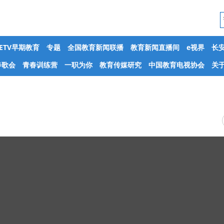
CETV早期教育
专题
全国教育新闻联播
教育新闻直播间
e视界
长
春歌会
青春训练营
一职为你
教育传媒研究
中国教育电视协会
关于