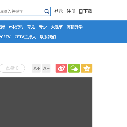
登录
注册
下载
安街
e体资讯
育见
青少
大视节
高招升学
CETV
CETV主持人
联系我们
点赞 0