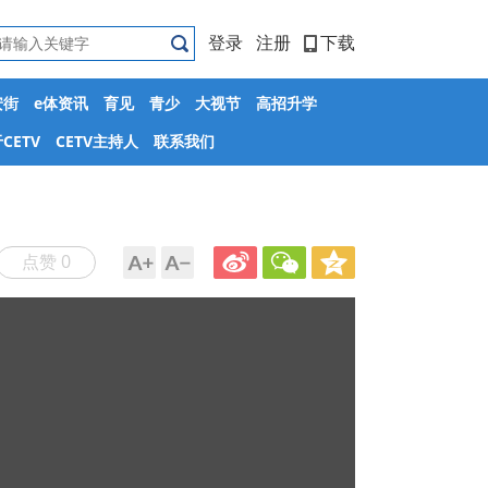
登录
注册
下载
安街
e体资讯
育见
青少
大视节
高招升学
CETV
CETV主持人
联系我们
点赞 0