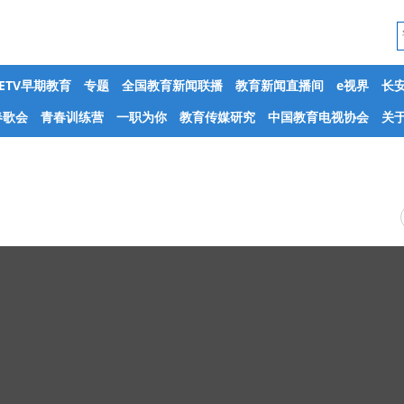
CETV早期教育
专题
全国教育新闻联播
教育新闻直播间
e视界
长
春歌会
青春训练营
一职为你
教育传媒研究
中国教育电视协会
关于