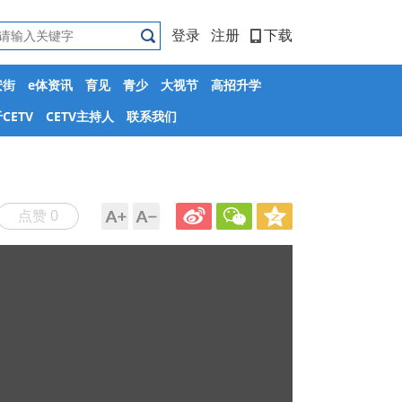
登录
注册
下载
安街
e体资讯
育见
青少
大视节
高招升学
CETV
CETV主持人
联系我们
点赞 0