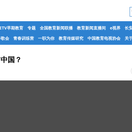
CETV早期教育
专题
全国教育新闻联播
教育新闻直播间
e视界
长
春歌会
青春训练营
一职为你
教育传媒研究
中国教育电视协会
关于
”中国？