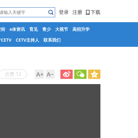
登录
注册
下载
安街
e体资讯
育见
青少
大视节
高招升学
CETV
CETV主持人
联系我们
点赞 12