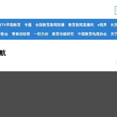
CETV早期教育
专题
全国教育新闻联播
教育新闻直播间
e视界
长
春歌会
青春训练营
一职为你
教育传媒研究
中国教育电视协会
关于
起航