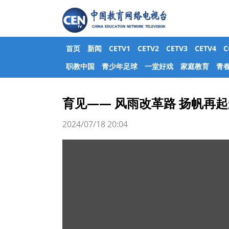
首页
新闻
CETV1
CETV2
CETV3
CETV4
职教中国
青少年足球
一堂好戏
家庭教育
青
育见—— 风雨改革路 扬帆再
2024/07/18 20:04