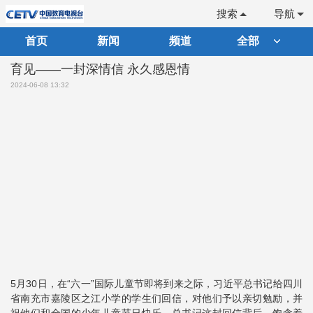
搜索
导航
首页
新闻
频道
全部
育见——一封深情信 永久感恩情
2024-06-08 13:32
5月30日，在“六一”国际儿童节即将到来之际，习近平总书记给四川
省南充市嘉陵区之江小学的学生们回信，对他们予以亲切勉励，并
祝他们和全国的少年儿童节日快乐。总书记这封回信背后，饱含着