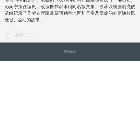
彭奕宁担任编剧，改编自作家李娟同名散文集。原著以细腻明亮的
笔触记录了作者在新疆北部阿勒泰地区和母亲及高龄的外婆随牧民
迁徙、流动的故事。
点赞 0
授权信息