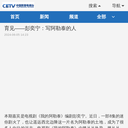
搜索
导航
首页
新闻
频道
全部
育见——彭奕宁：写阿勒泰的人
2024-06-05 14:23
本期嘉宾是电视剧《我的阿勒泰》编剧彭奕宁。近日，一部8集的迷
你剧火了，也让遥远西北边陲这一片名为阿勒泰的土地，成为了很
多人向往的远方。电视剧《我的阿勒泰》由滕丛丛执导，滕丛丛、