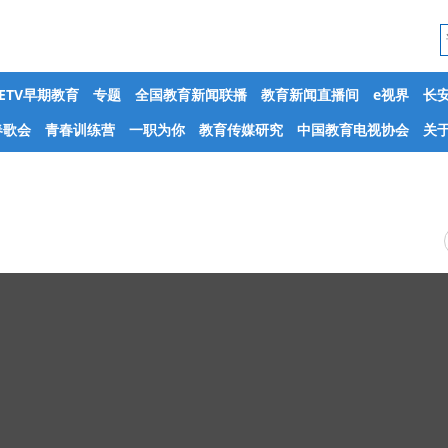
CETV早期教育
专题
全国教育新闻联播
教育新闻直播间
e视界
长
春歌会
青春训练营
一职为你
教育传媒研究
中国教育电视协会
关于