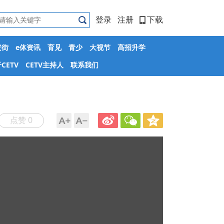
登录
注册
下载
安街
e体资讯
育见
青少
大视节
高招升学
CETV
CETV主持人
联系我们
点赞 0