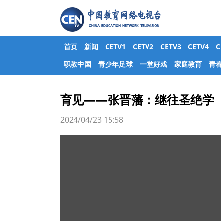
首页
新闻
CETV1
CETV2
CETV3
CETV4
职教中国
青少年足球
一堂好戏
家庭教育
青
育见——张晋藩：继往圣绝学
2024/04/23 15:58