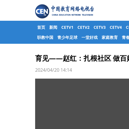
首页
新闻
CETV1
CETV2
CETV3
CETV4
职教中国
青少年足球
一堂好戏
家庭教育
青
育见——赵红：扎根社区 做百
2024/04/20 14:14