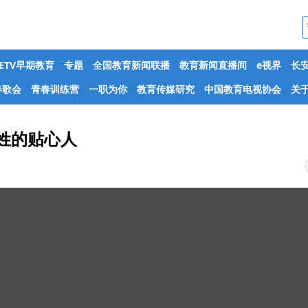
CETV早期教育
专题
全国教育新闻联播
教育新闻直播间
e视界
长
春歌会
青春训练营
一职为你
教育传媒研究
中国教育电视协会
关于
姓的贴心人