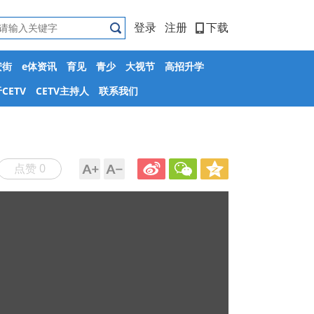
登录
注册
下载
安街
e体资讯
育见
青少
大视节
高招升学
CETV
CETV主持人
联系我们
点赞 0