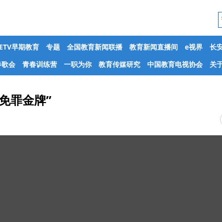
CETV早期教育
专题
全国教育新闻联播
教育新闻直播间
e视界
长
春歌会
青春训练营
一职为你
教育传媒研究
中国教育电视协会
关于
免罪金牌”