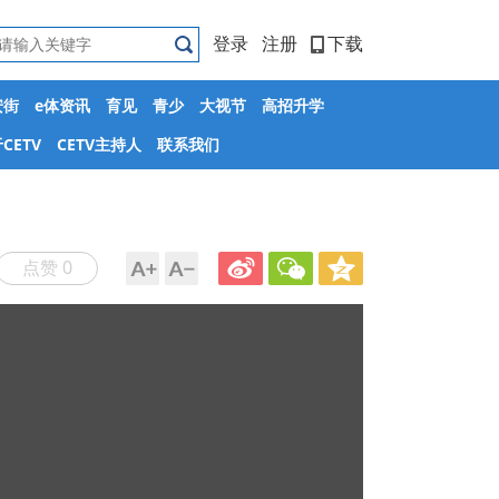
登录
注册
下载
安街
e体资讯
育见
青少
大视节
高招升学
CETV
CETV主持人
联系我们
点赞 0