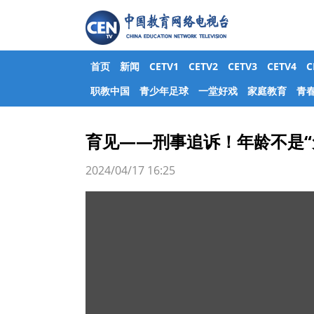
首页
新闻
CETV1
CETV2
CETV3
CETV4
职教中国
青少年足球
一堂好戏
家庭教育
青
育见——刑事追诉！年龄不是“
2024/04/17 16:25