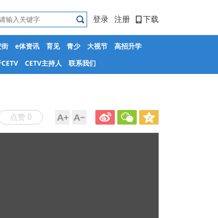
登录
注册
下载
安街
e体资讯
育见
青少
大视节
高招升学
CETV
CETV主持人
联系我们
点赞 0