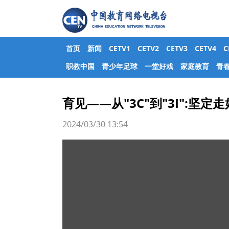
首页
新闻
CETV1
CETV2
CETV3
CETV4
职教中国
青少年足球
一堂好戏
家庭教育
青
育见——从"3C"到"3I":坚
2024/03/30 13:54