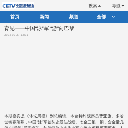
搜索
导航
首页
新闻
频道
全部
育见——中国“泳”军 “游”向巴黎
2024-02-27 13:31
本期嘉宾是《体坛周报》副总编辑、本台特约观察员曹亚旗。多哈
世锦赛落幕，中国“泳”军创队史最佳战绩。七金三银一铜，含金量几
何？“后浪”展露锋芒，如何评价这支生力军？接力项目可圈可点，人