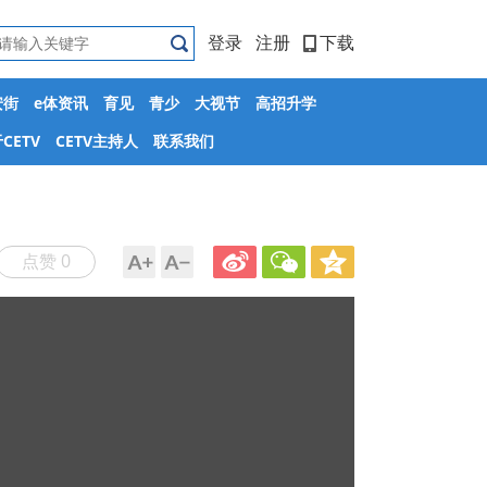
登录
注册
下载
安街
e体资讯
育见
青少
大视节
高招升学
CETV
CETV主持人
联系我们
点赞 0