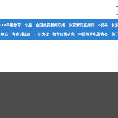
CETV早期教育
专题
全国教育新闻联播
教育新闻直播间
e视界
长
春歌会
青春训练营
一职为你
教育传媒研究
中国教育电视协会
关于