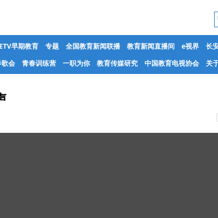
CETV早期教育
专题
全国教育新闻联播
教育新闻直播间
e视界
长
春歌会
青春训练营
一职为你
教育传媒研究
中国教育电视协会
关于
声