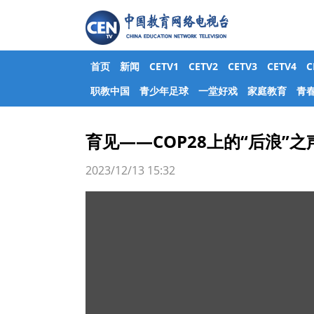
首页
新闻
CETV1
CETV2
CETV3
CETV4
职教中国
青少年足球
一堂好戏
家庭教育
青
育见——COP28上的“后浪”之
2023/12/13 15:32