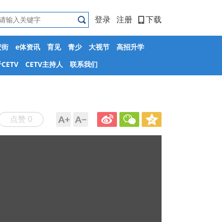
登录
注册
下载
安街
e体资讯
育见
青少
大视节
高招升学
CETV
CETV主持人
联系我们
点赞 0