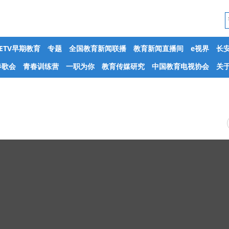
CETV早期教育
专题
全国教育新闻联播
教育新闻直播间
e视界
长
春歌会
青春训练营
一职为你
教育传媒研究
中国教育电视协会
关于