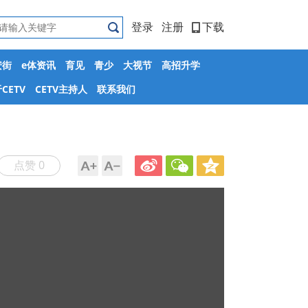
登录
注册
下载
安街
e体资讯
育见
青少
大视节
高招升学
CETV
CETV主持人
联系我们
点赞 0