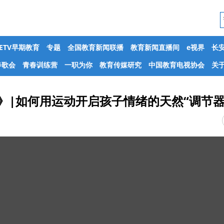
CETV早期教育
专题
全国教育新闻联播
教育新闻直播间
e视界
长
春歌会
青春训练营
一职为你
教育传媒研究
中国教育电视协会
关于
》|如何用运动开启孩子情绪的天然“调节器