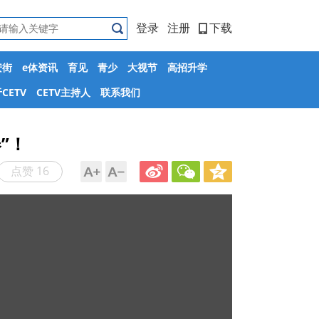
登录
注册
下载
安街
e体资讯
育见
青少
大视节
高招升学
CETV
CETV主持人
联系我们
”！
点赞 16