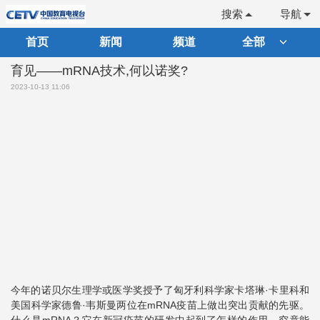
搜索
导航
首页
新闻
频道
全部
育见——mRNA技术,何以诺奖?
2023-10-13 11:06
今年的诺贝尔生理学或医学奖授予了匈牙利科学家卡塔琳·卡里科和
美国科学家德鲁·韦斯曼两位在mRNA疫苗上做出突出贡献的先驱。
什么是mRNA？它在新冠疫苗的研发中起到了怎样的作用，究竟能