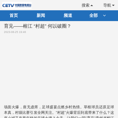
搜索
导航
首页
新闻
频道
全部
育见——榕江 “村超” 何以破圈？
2023-08-25 19:46
场面火爆，座无虚席，足球盛宴点燃乡村热情。草根球员还原足球
本真，村级比赛引发全网关注。“村超”火爆背后到底带来了什么？这
座小城又有着怎样的足球土壤？今天，让我们一同“育见”贵州省榕江