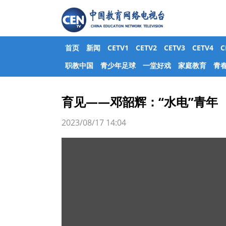
首页
新闻
CETV1
CETV2
CETV3
CETV4
职教中国
青少年足球
一堂好戏
家庭教育
青
育见——邓韶辉：“水电”青年
2023/08/17 14:04