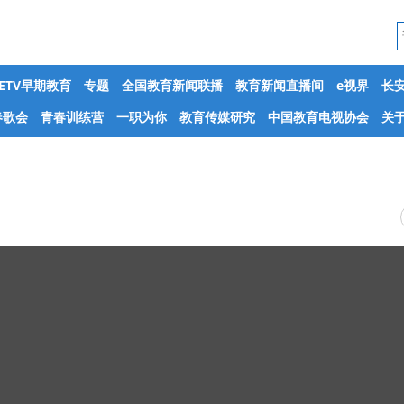
CETV早期教育
专题
全国教育新闻联播
教育新闻直播间
e视界
长
春歌会
青春训练营
一职为你
教育传媒研究
中国教育电视协会
关于