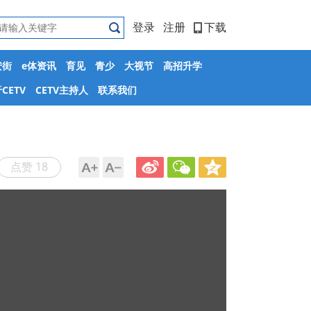
登录
注册
下载
安街
e体资讯
育见
青少
大视节
高招升学
CETV
CETV主持人
联系我们
点赞 18