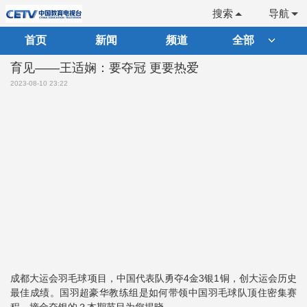
搜索
导航
首页
新闻
频道
全部
育见——王适娴：要夺冠 更要热爱
2023-08-10 23:22
成都大运会羽毛球项目，中国代表队勇夺4金3银1铜，创大运会历史
最佳成绩。国羽超豪华教练组是如何带领中国羽毛球队顶住密集赛
程，摘金夺银的？本期节目为您揭晓。