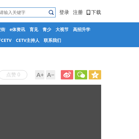
登录
注册
下载
安街
e体资讯
育见
青少
大视节
高招升学
CETV
CETV主持人
联系我们
点赞 0