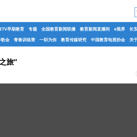
CETV早期教育
专题
全国教育新闻联播
教育新闻直播间
e视界
长
春歌会
青春训练营
一职为你
教育传媒研究
中国教育电视协会
关于
之旅”