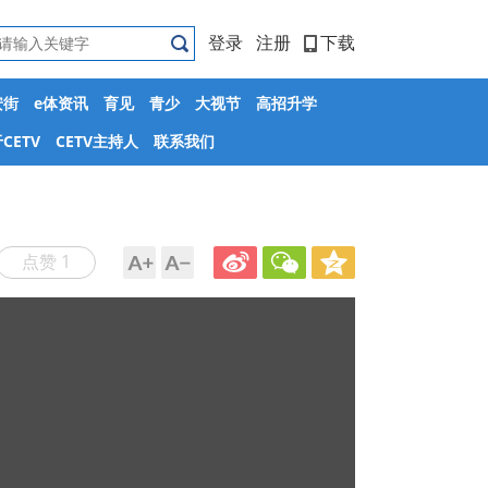
登录
注册
下载
安街
e体资讯
育见
青少
大视节
高招升学
CETV
CETV主持人
联系我们
点赞 1