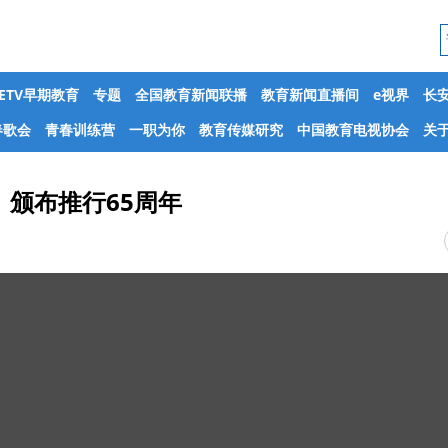
CETV早期教育
专题
全国教育新闻联播
教育新闻直播间
e视界
长
春歌会
青春训练营
一职为你
教育传媒研究
中国教育电视协会
关于
颁布推行65周年