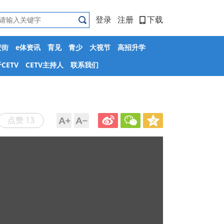
登录
注册
下载
安街
e体资讯
育见
青少
大视节
高招升学
CETV
CETV主持人
联系我们
点赞 13