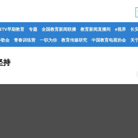
CETV早期教育
专题
全国教育新闻联播
教育新闻直播间
e视界
长
春歌会
青春训练营
一职为你
教育传媒研究
中国教育电视协会
关于
坚持