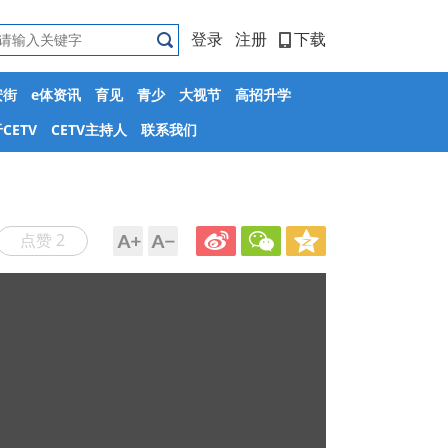
登录
注册
下载
安街
e体资讯
育见
青少
大视节
高招升学
CETV
CETV主持人
联系我们
点赞 2