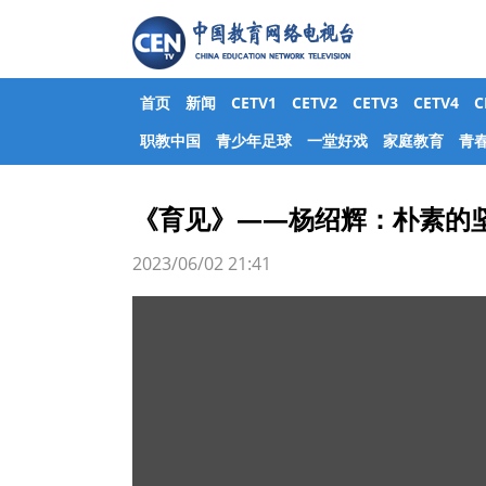
首页
新闻
CETV1
CETV2
CETV3
CETV4
职教中国
青少年足球
一堂好戏
家庭教育
青
《育见》——杨绍辉：朴素的
2023/06/02 21:41