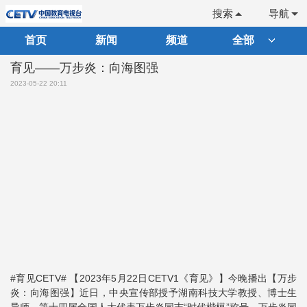
搜索
导航
首页
新闻
频道
全部
育见——万步炎：向海图强
2023-05-22 20:11
#育见CETV# 【2023年5月22日CETV1《育见》】今晚播出【万步
炎：向海图强】近日，中央宣传部授予湖南科技大学教授、博士生
导师，第十四届全国人大代表万步炎同志“时代楷模”称号。万步炎同