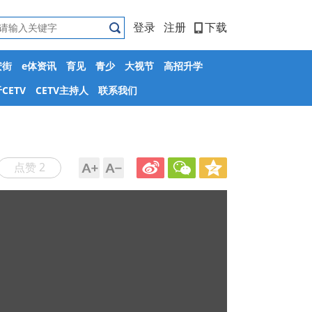
登录
注册
下载
安街
e体资讯
育见
青少
大视节
高招升学
CETV
CETV主持人
联系我们
点赞 2