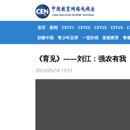
首页
新闻
CETV1
CETV2
CETV3
CETV4
职教中国
青少年足球
一堂好戏
家庭教育
青
《育见》——刘江：强农有我
2023/05/18 13:51