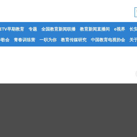
CETV早期教育
专题
全国教育新闻联播
教育新闻直播间
e视界
长
春歌会
青春训练营
一职为你
教育传媒研究
中国教育电视协会
关于