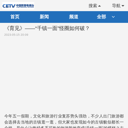
搜索
导航
首页
新闻
频道
全部
《育见》——“千镇一面”怪圈如何破？
2023-05-15 20:09
今年五一假期，文化和旅游行业复苏势头强劲，不少人出门旅游都
会选择去当地的古镇逛一逛，但大家也发现如今的古镇貌似都长一
个样。是什么让曾经炙手可热的旅游胜地变成“千镇一面”的模样？古