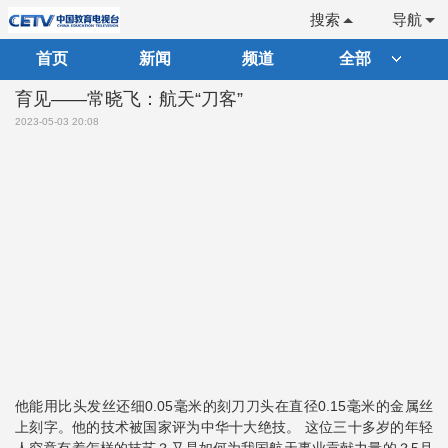
搜索
导航
首页
新闻
频道
全部
育见——常晓飞：航天“刀客”
2023-05-03 20:08
他能用比头发丝还细0.05毫米的刻刀刀头在直径0.15毫米的金属丝
上刻字。他的技术被国家评为中华十大绝技。 这位三十多岁的年轻
人究竟有着怎样的技艺？又是如何为我国航天事业贡献力量的？5月