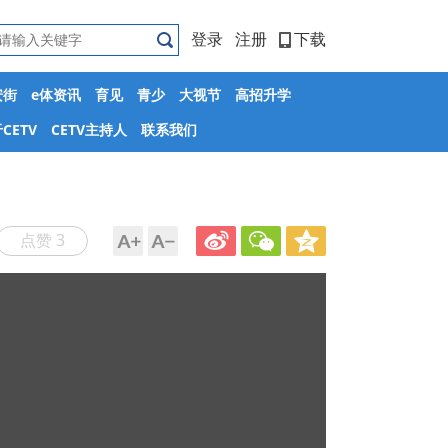
登录
注册
下载
安街
e体资讯
育见
青少
大视节
高招升学
CETV
CETV主持人
联系我们
点赞 3