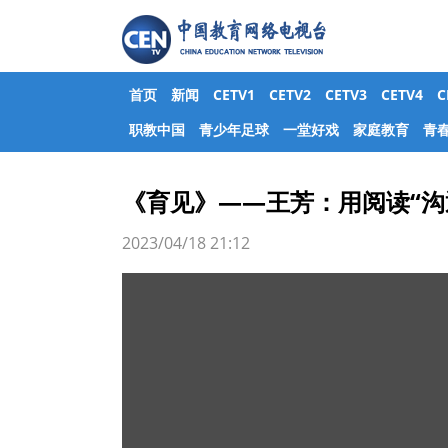
首页
新闻
CETV1
CETV2
CETV3
CETV4
职教中国
青少年足球
一堂好戏
家庭教育
青
《育见》——王芳：用阅读“沟
2023/04/18 21:12