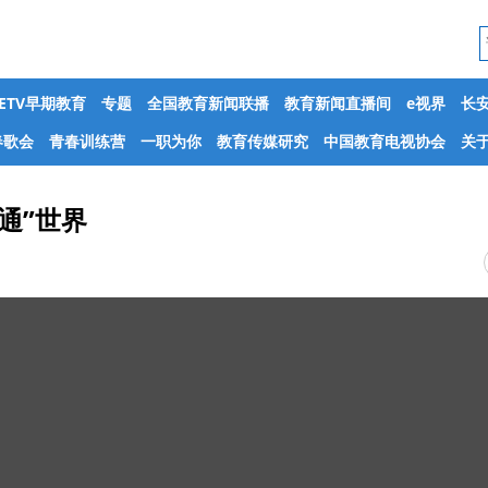
CETV早期教育
专题
全国教育新闻联播
教育新闻直播间
e视界
长
春歌会
青春训练营
一职为你
教育传媒研究
中国教育电视协会
关于
通”世界