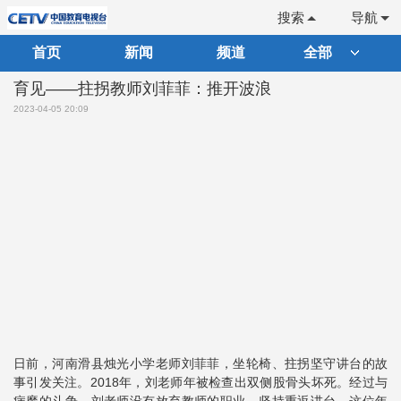
搜索
导航
首页
新闻
频道
全部
育见——拄拐教师刘菲菲：推开波浪
2023-04-05 20:09
日前，河南滑县烛光小学老师刘菲菲，坐轮椅、拄拐坚守讲台的故
事引发关注。2018年，刘老师年被检查出双侧股骨头坏死。经过与
病魔的斗争，刘老师没有放弃教师的职业，坚持重返讲台。这位年