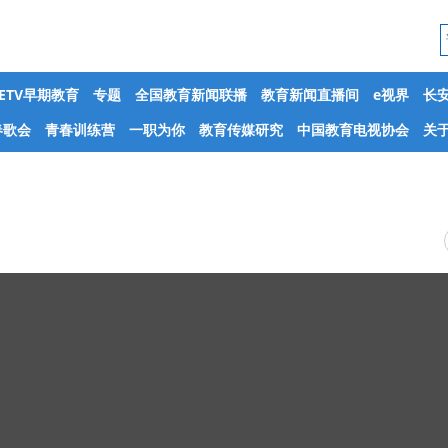
CETV早期教育
专题
全国教育新闻联播
教育新闻直播间
e视界
长
春歌会
青春训练营
一职为你
教育传媒研究
中国教育电视协会
关于