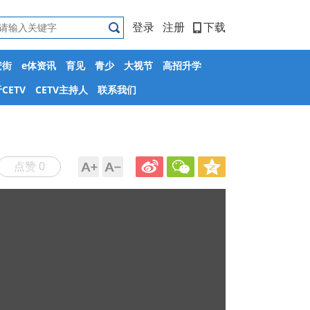
登录
注册
下载
安街
e体资讯
育见
青少
大视节
高招升学
CETV
CETV主持人
联系我们
点赞 0