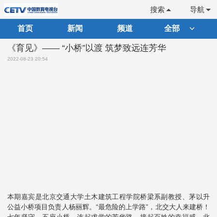
搜索
导航
首页
新闻
频道
全部
《育见》—— “小桥”以渡 筑梦致远连芳华
2022-08-23 20:54
本期嘉宾是北京交通大学土木建筑工程学院桥梁系副教授、茅以升
公益小桥项目负责人杨丽辉。“最危险的上学路”，北交大人来建桥！
七年坚守，五座小桥，连起求学的芳华路，接起百姓的幸福感。北