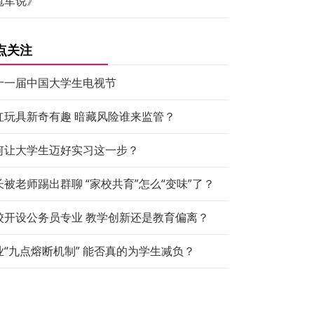
冠军说》
点关注
十一届中国大学生电视节
红玩具新奇有趣 暗藏风险谁来监管？
何让大学生迈好实习这一步？
长被老师踢出群聊 “家校共育”怎么“变味”了？
校开设公务员专业 教学创新还是教育偏离？
业“九点熔断机制” 能否真的为学生减负？