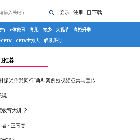
登录
注册
下载
安街
e体资讯
育见
青少
大视节
高招升学
CETV
CETV主持人
联系我们
门推荐
乡村振兴你我同行”典型案例短视频征集与宣传
长说
慧教育大讲堂
者 · 正青春