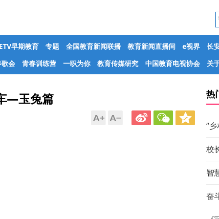
CETV早期教育
专题
全国教育新闻联播
教育新闻直播间
e视界
长
春歌会
青春训练营
一职为你
教育传媒研究
中国教育电视协会
关于
热
车—玉兔篇
“
校
智
奋斗