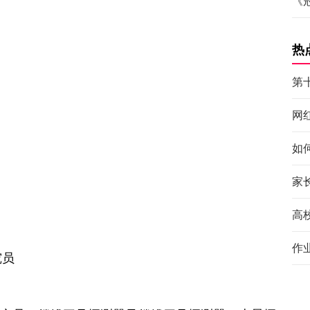
《
热
第
网
如
家
高
作
究员